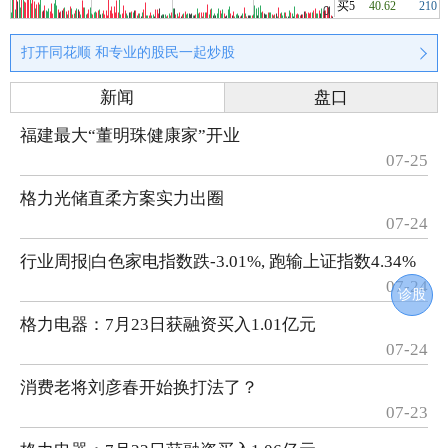
买5
40.62
210
打开同花顺 和专业的股民一起炒股
新闻
盘口
福建最大“董明珠健康家”开业
07-25
格力光储直柔方案实力出圈
07-24
行业周报|白色家电指数跌-3.01%, 跑输上证指数4.34%
07-24
诊股
格力电器：7月23日获融资买入1.01亿元
07-24
消费老将刘彦春开始换打法了？
07-23