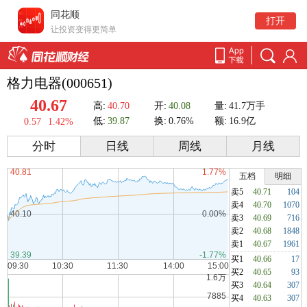
同花顺
打开
让投资变得更简单
格力电器(000651)
40.67
高:
40.70
开:
40.08
量:
41.7万手
低:
39.87
换:
0.76%
额:
16.9亿
0.57
1.42%
分时
日线
周线
月线
五档
明细
卖5
40.71
104
卖4
40.70
1070
卖3
40.69
716
卖2
40.68
1848
卖1
40.67
1961
买1
40.66
17
买2
40.65
93
买3
40.64
307
买4
40.63
307