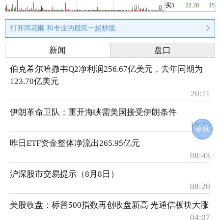
买5
22.20
15
打开同花顺 和专业的股民一起炒股
新闻
盘口
伯克希尔哈撒韦Q2净利润256.67亿美元，去年同期为
123.70亿美元
20:11
伊朗革命卫队：重开海峡需美国接受伊朗条件
18:25
诊股
昨日ETF资金整体净流出265.95亿元
08:43
沪深股市交易提示（8月8日）
08:20
美股收盘：标普500指数再创收盘新高 光通信板块大涨
04:07