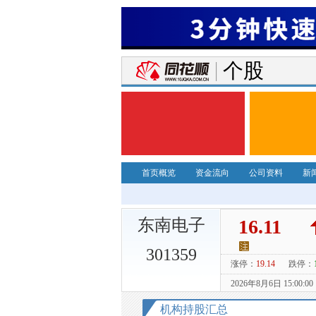
个股
首页概览
资金流向
公司资料
新
东南电子
301359