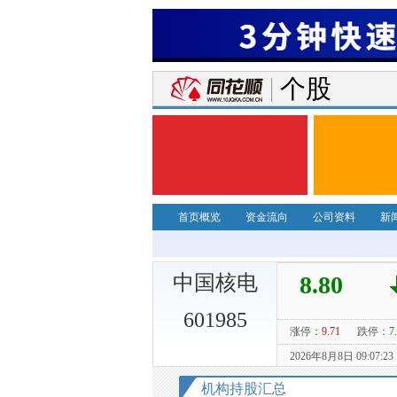
个股
首页概览
资金流向
公司资料
新
中国核电
601985