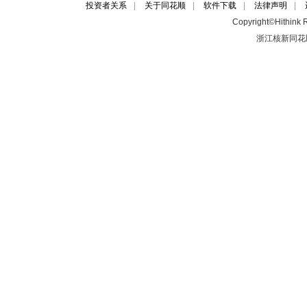
投资者关系
|
关于同花顺
|
软件下载
|
法律声明
|
Copyright©Hithink R
浙江核新同花