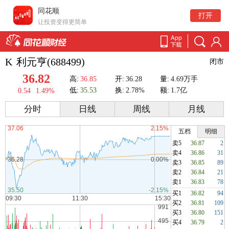
同花顺
打开
让投资变得更简单
K
利元亨(688499)
闭市
36.82
高:
36.85
开:
36.28
量:
4.69万手
低:
35.53
换:
2.78%
额:
1.7亿
0.54
1.49%
分时
日线
周线
月线
五档
明细
卖5
36.87
2
卖4
36.86
31
卖3
36.85
89
卖2
36.84
21
卖1
36.83
78
买1
36.82
94
买2
36.81
109
买3
36.80
151
买4
36.79
2