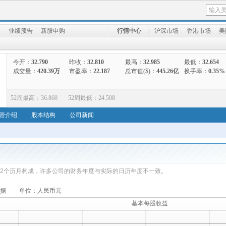
向
业绩预告
新股申购
行情中心
沪深市场
香港市场
美
今开：
32.790
昨收：
32.810
最高：
32.985
最低：
32.654
成交量：
420.39万
市盈率：
22.187
总市值($)：
445.26亿
换手率：
0.35%
52周最高：
36.860
52周最低：
24.508
管介绍
股本结构
公司新闻