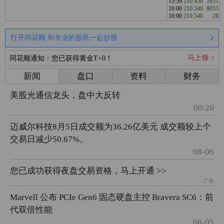
15:59
210.430
1631
16:00
210.540
8053
16:00
210.540
28
打开同花顺 和专业的股民一起炒股
马上领 >
同花顺通知：您已获得黄金T+0！
新闻
盘口
资料
财务
美股光通信龙头，盘中大反转
00:20
迈威尔科技8月5日成交额为36.26亿美元 成交额较上个
交易日减少50.67%。
08-06
您已成功获得夜盘交易资格，马上开通 >>
广告
Marvell 公布 PCIe Gen6 固态硬盘主控 Bravera SC6：前
代双倍性能
08-05