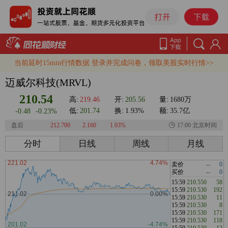
当前延时15min行情数据 登录并完成问卷，领取美股实时行情>>
迈威尔科技(MRVL)
210.54
高:
219.46
开:
205.56
量:
1680万
低:
201.74
换:
1.93%
额:
35.7亿
-0.48
-0.23%
盘后
212.700
2.160
1.03%
17:00 北京时间
分时
日线
周线
月线
卖价
--
0
买价
--
0
15:59
210.550
58
15:59
210.530
192
15:59
210.530
11
15:59
210.530
8
15:59
210.530
171
15:59
210.530
118
15:59
210.530
12