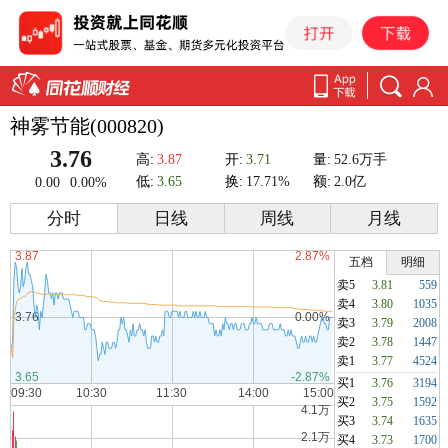
神雾节能(000820)
3.76
高:
3.87
开:
3.71
量:
52.6万手
低:
3.65
换:
17.71%
额:
2.0亿
0.00
0.00%
分时
日线
周线
月线
五档
明细
卖5
3.81
559
卖4
3.80
1035
卖3
3.79
2008
卖2
3.78
1447
卖1
3.77
4524
买1
3.76
3194
买2
3.75
1592
买3
3.74
1635
买4
3.73
1700