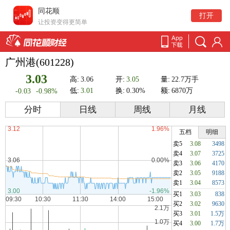
同花顺
打开
让投资变得更简单
广州港(601228)
3.03
高:
3.06
开:
3.05
量:
22.7万手
低:
3.01
换:
0.30%
额:
6870万
-0.03
-0.98%
分时
日线
周线
月线
五档
明细
卖5
3.08
3498
卖4
3.07
3725
卖3
3.06
4170
卖2
3.05
9188
卖1
3.04
8573
买1
3.03
838
买2
3.02
9630
买3
3.01
1.5万
买4
3.00
1.7万