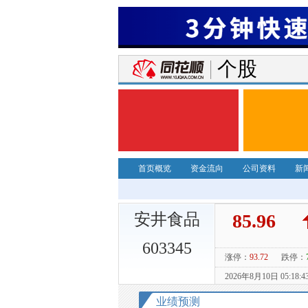
个股
首页概览
资金流向
公司资料
新
安井食品
603345