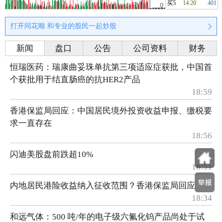
买5
14.20
401
打开同花顺 和专业的股民一起炒股
新闻
盘口
公告
公司资料
财务
恒瑞医药：瑞康曲妥珠单抗第三项适应症获批，中国首
个获批用于结直肠癌的抗HER2产品
18:59
香港保监局回应：中国居民境外投资收益申报、缴税要
求一直存在
18:56
闪迪美股盘前跌超10%
18:51
内地居民港险收益纳入征收范围？香港保监局回应
18:34
和远气体：500 吨/年的电子级六氟化钨产品尚处于试