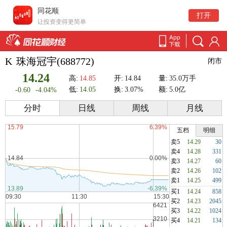
同花顺
打开
让投资变得更简单
K
珠海冠宇(688772)
闭市
14.24
高:
14.85
开:
14.84
量:
35.0万手
低:
14.05
换:
3.07%
额:
5.0亿
-0.60
-4.04%
分时
日线
周线
月线
五档
明细
卖5
14.29
30
卖4
14.28
331
卖3
14.27
60
卖2
14.26
102
卖1
14.25
499
买1
14.24
858
买2
14.23
2045
买3
14.22
1024
买4
14.21
134