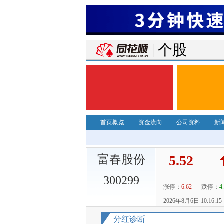
个股
首页概览
资金流向
公司资料
新
富春股份
300299