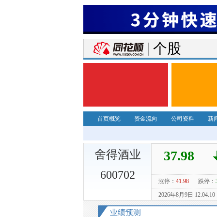
个股
首页概览
资金流向
公司资料
新
舍得酒业
600702