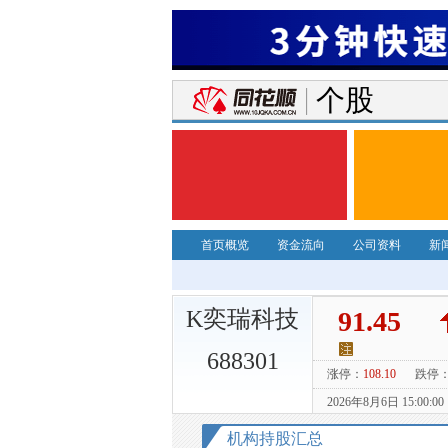
个股
首页概览
资金流向
公司资料
新
K奕瑞科技
688301