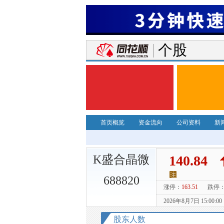
个股
首页概览
资金流向
公司资料
新
K盛合晶微
688820