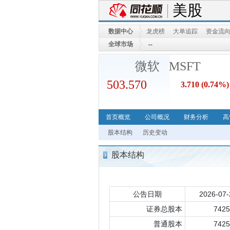
美股
数据中心
龙虎榜
大单追踪
资金流
全球市场
--
--
微软 MSFT
503.570
3.710
(0.74%)
首页概览
公司概况
财务分析
高
股本结构
历史变动
股本结构
公告日期
2026-07-
证券总股本
7425
普通股本
7425