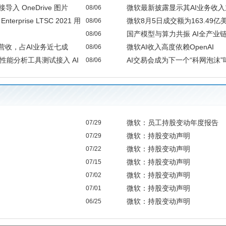
接导入 OneDrive 图片
微软最新披露显示其AI业务收入主
08/06
erprise LTSC 2021 用
微软8月5日成交额为163.49
08/06
34.32%。
国产模型与算力共振 AI全产业
08/06
元营收，占AI业务近七成
微软AI收入高度依赖OpenAI
08/06
 性能分析工具测试接入 AI
AI交易会成为下一个“科网泡沫”
08/06
微软：员工持股变动年度报告
07/29
微软：持股变动声明
07/29
微软：持股变动声明
07/22
微软：持股变动声明
07/15
微软：持股变动声明
07/02
微软：持股变动声明
07/01
微软：持股变动声明
06/25