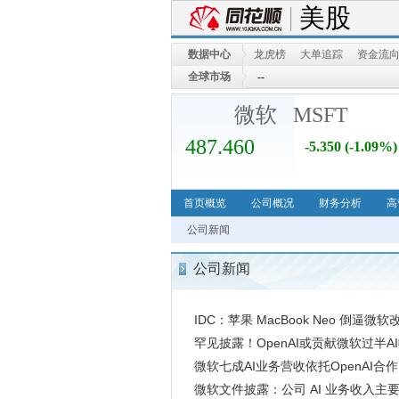
美股
数据中心
龙虎榜
大单追踪
资金流
全球市场
--
--
微软 MSFT
487.460
-5.350
(-1.09%)
首页概览
公司概况
财务分析
高
公司新闻
公司新闻
IDC：苹果 MacBook Neo 倒逼微软改善
验
罕见披露！OpenAI或贡献微软过半A
微软七成AI业务营收依托OpenAI
微软文件披露：公司 AI 业务收入主要来