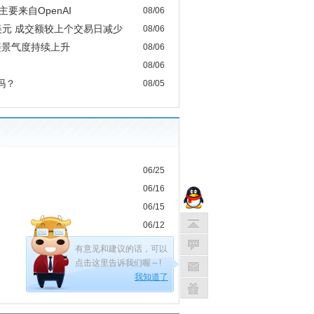
要来自OpenAI
08/06
亿美元 成交额较上个交易日减少
08/06
链景气度持续上升
08/06
08/06
吗？
08/05
06/25
06/16
06/15
06/12
06/12
有意见和建议的话，可以
06/12
点击这里告诉我们喔～!
我知道了
06/12