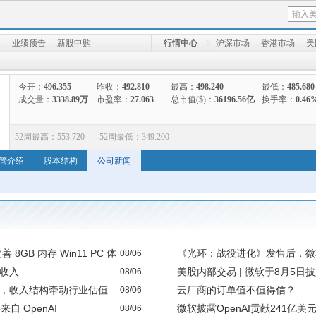
向
业绩预告
新股申购
行情中心
沪深市场
香港市场
美
今开：
496.355
昨收：
492.810
最高：
498.240
最低：
485.680
成交量：
3338.89万
市盈率：
27.063
总市值($)：
36196.56亿
换手率：
0.46
52周最高：
553.720
52周最低：
349.200
管介绍
股本结构
公司新闻
 8GB 内存 Win11 PC 体
《光环：战役进化》发售后，微软 H
08/06
I收入
美股内部交易 | 微软于8月5
08/06
合作，收入结构牵动行业估值
云厂商的订单值不值得信？
08/06
自 OpenAI
微软披露OpenAI贡献241亿美
08/06