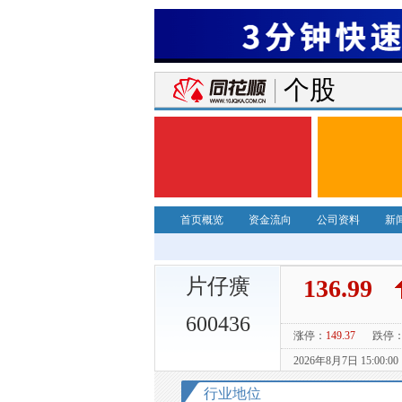
个股
首页概览
资金流向
公司资料
新
片仔癀
600436