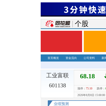
个股
首页概览
资金流向
公司资料
新
工业富联
601138