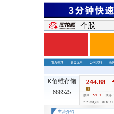
个股
首页概览
资金流向
公司资料
新
K佰维存储
688525